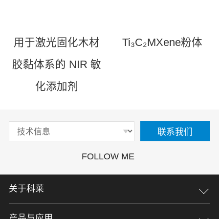
用于激光固化木材
Ti₃C₂MXene粉体
胶黏体系的 NIR 敏
化添加剂
联系我们
FOLLOW ME
关于科莱
企业文化
荣誉资质
企业大事记
加入我们
联系我们
产品与应用