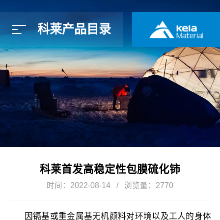
科莱产品目录
简体中文
E
科莱首发高稳定性包膜硫化铈
时间：2022-08-14
浏览量：2770
因镉基或重金属基无机颜料对环境以及工人的身体