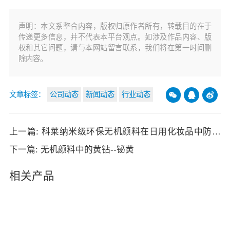
声明：本文系整合内容，版权归原作者所有，转载目的在于
传递更多信息，并不代表本平台观点。如涉及作品内容、版
权和其它问题，请与本网站留言联系，我们将在第一时间删
除内容。
文章标签：
公司动态
新闻动态
行业动态
上一篇: 科莱纳米级环保无机颜料在日用化妆品中防晒
防紫外线可达98%
下一篇: 无机颜料中的黄钻--铋黄
相关产品