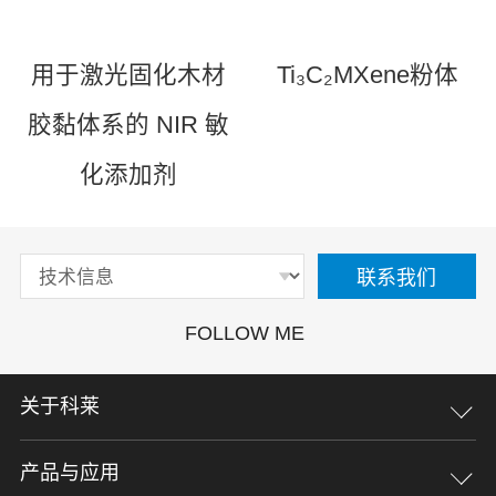
用于激光固化木材
Ti₃C₂MXene粉体
胶黏体系的 NIR 敏
化添加剂
联系我们
FOLLOW ME
关于科莱
企业文化
荣誉资质
企业大事记
加入我们
联系我们
产品与应用